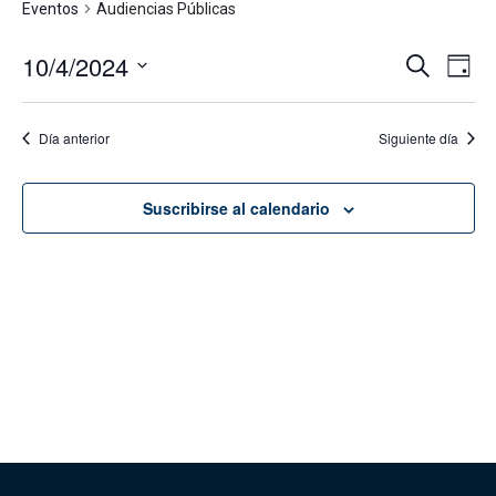
Eventos
Audiencias Públicas
10/4/2024
Navega
Na
Buscar
Día
de
de
Seleccionar
vis
fecha.
búsque
Día anterior
Siguiente día
de
y
Eve
vistas
Suscribirse al calendario
de
Evento