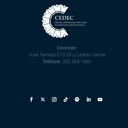
Dirección:
José Tamayo E10 25 y Lizardo García
Teléfono:
(02) 394-1800