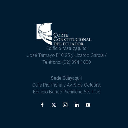
Edificio Matriz,Quito:
José Tamayo E10 25 y Lizardo García /
Teléfono:
(02) 394-1800
Sede Guayaquil:
Calle Pichincha y Av. 9 de Octubre.
Edificio Banco Pichincha 6to Piso