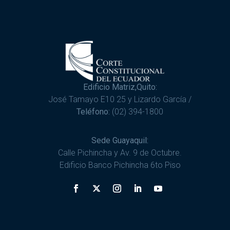
Edificio Matriz,Quito:
José Tamayo E10 25 y Lizardo García /
Teléfono:
(02) 394-1800
Sede Guayaquil:
Calle Pichincha y Av. 9 de Octubre.
Edificio Banco Pichincha 6to Piso