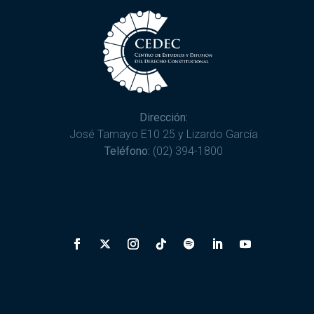
Dirección:
José Tamayo E10 25 y Lizardo García
Teléfono:
(02) 394-1800