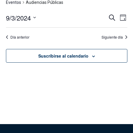
Eventos
Audiencias Públicas
9/3/2024
Navega
Na
Buscar
Día
de
de
Seleccionar
vis
fecha.
búsque
Día anterior
Siguiente día
de
y
Eve
vistas
Suscribirse al calendario
de
Evento